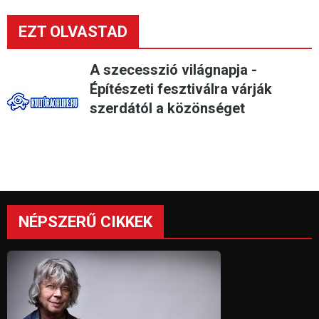
EZT OLVASTAD
A szecesszió világnapja -
Építészeti fesztiválra várják
szerdától a közönséget
NÉPSZERŰ CIKKEK