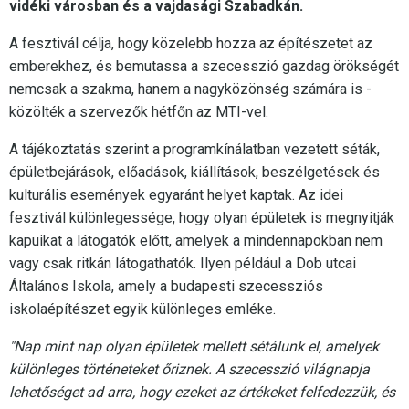
vidéki városban és a vajdasági Szabadkán.
A fesztivál célja, hogy közelebb hozza az építészetet az
emberekhez, és bemutassa a szecesszió gazdag örökségét
nemcsak a szakma, hanem a nagyközönség számára is -
közölték a szervezők hétfőn az MTI-vel.
A tájékoztatás szerint a programkínálatban vezetett séták,
épületbejárások, előadások, kiállítások, beszélgetések és
kulturális események egyaránt helyet kaptak. Az idei
fesztivál különlegessége, hogy olyan épületek is megnyitják
kapuikat a látogatók előtt, amelyek a mindennapokban nem
vagy csak ritkán látogathatók. Ilyen például a Dob utcai
Általános Iskola, amely a budapesti szecessziós
iskolaépítészet egyik különleges emléke.
"Nap mint nap olyan épületek mellett sétálunk el, amelyek
különleges történeteket őriznek. A szecesszió világnapja
lehetőséget ad arra, hogy ezeket az értékeket felfedezzük, és