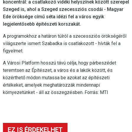
koncentrál: a csatlakozó vidéki helyszínek között szerepel
Szeged is, ahol a Szeged szecessziós csodái - Magyar
Ede öröksége című séta idézi fel a város egyik
legjelentősebb építészeti korszakát.
A programokhoz a határon túlról a szecessziós örökségéről
világszerte ismert Szabadka is csatlakozott - hívták fel a
figyelmet.
A Városi Platform hosszú távú célja, hogy párbeszédet
teremtsen az Építészet, a város és a lakók között, és
közérthető módon mutassa be azokat az építészeti
értékeket, amelyek meghatározzák mindennapi
környezetünket - áll az összegzésben. Forrás: MTI
EZ IS ÉRDEKELHET