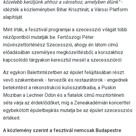
közelebb kerüljünk ahhoz a városhoz, amelyben élünk"
-
idézték a közleményben Bihar Krisztinát, a Városi Platform
alapítóját.
Mint írták, a fesztivál programjai a szecesszió világát több
nézőpontból mutatják be. Fertőszögi Péter
művészettörténész Szecesszió, ahogy én látom című
előadásában személyes megközelítésből, a korszakhoz
kapcsolódó tárgyakon keresztül mesél a szecesszióról.
Az egykori Balettintézetben az épület felújításában részt
vevő szakemberek - tervezők és restaurátorok - engednek
betekintést a rekonstrukció kulisszatitkaiba, a Puskin
Moziban a Lechner Ödön és a fiatalok című mozitörténeti
séta várja az érdeklődőket, míg a Zeneakadémián koncerttel
egybekötött épületbejárás mutatja be az épület szecessziós
értékeit.
A közlemény szerint a fesztivál nemcsak Budapestre